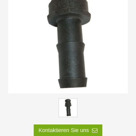
ES
IT
RU
AR
DA
PL
RO
HU
Kontaktieren Sie uns