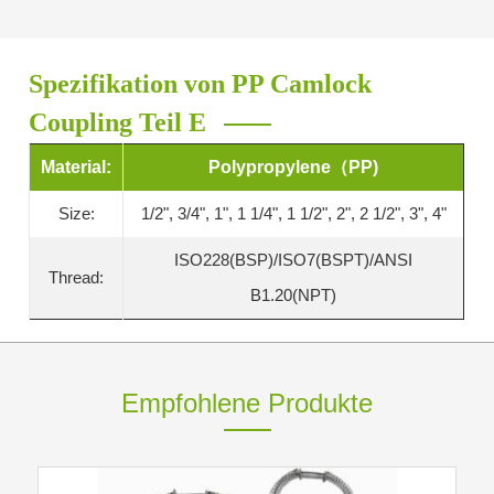
Spezifikation von PP Camlock
Coupling Teil E
Material:
Polypropylene（PP)
Size:
1/2", 3/4", 1", 1 1/4", 1 1/2", 2", 2 1/2", 3", 4"
ISO228(BSP)/ISO7(BSPT)/ANSI
Thread:
B1.20(NPT)
Empfohlene Produkte